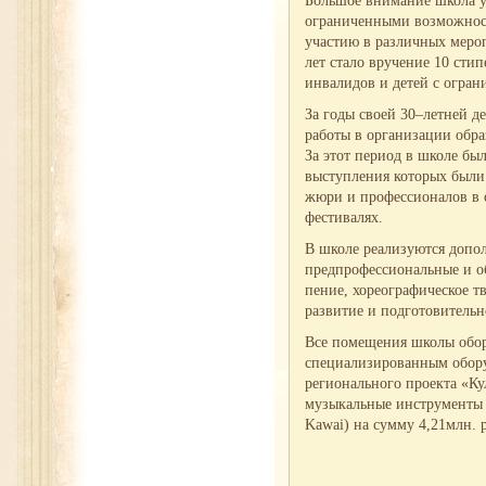
Большое внимание школа уд
ограниченными возможност
участию в различных мероп
лет стало вручение 10 сти
инвалидов и детей с огра
За годы своей 30–летней д
работы в организации обра
За этот период в школе бы
выступления которых были
жюри и профессионалов в 
фестивалях.
В школе реализуются допо
предпрофессиональные и о
пение, хореографическое тв
развитие и подготовительн
Все помещения школы обо
специализированным обору
регионального проекта «Ку
музыкальные инструменты в
Kawai) на сумму 4,21млн. р