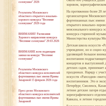
Около 600 учащихся ДШИ «
соловушки” 2026
хоровом, хореографическо
На протяжении более 20 ле
Результаты Московского
организатором Московског
областного открытого вокально-
хорового конкурса “Весенние
фортепианных пьес имени 
соловушки” 2026 года
открытого вокально–хоров
межзонального конкурса э
конкурса старинной музык
ВНИМАНИЕ! Расписания
Хорового направления конкурса
Министерства культуры Мо
“Весенние соловушки” 29.03.2026
Детская школа искусств «Ра
учреждение, но и социо–ку
ВНИМАНИЕ всем подающим
уделяющий большое внима
заявки на конкурс “Весенние
воспитанию подрастающего
соловушки”
концертов и выступлений д
детских садов, принимает 
Результаты Московского
праздниках. Наряду с учас
областного конкурса исполнителей
фортепианных пьес имени Ирины
искусств «Рапсодия» ежег
Захаровой 15 февраля 2026 года
воспитанников. Это и экск
Петербург, Смоленск, Каза
летние детские лагеря отд
Пресс-релиз Московского
областного конкурса исполнителей
хореографического отделе
фортепианных пьес имени Ирины
Кавказа, и летние городск
Захаровой