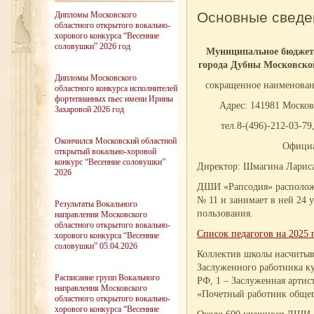
Основные сведе
Дипломы Московского
областного открытого вокально-
хорового конкурса “Весенние
соловушки” 2026 год
Муниципальное бюджетн
города Дубны Московской
Дипломы Московского
сокращенное наименован
областного конкурса исполнителей
фортепианных пьес имени Ирины
Адрес: 141981 Московс
Захаровой 2026 год
тел.8-(496)-212-03-79
Окончился Московский областной
Официал
открытый вокально-хоровой
конкурс “Весенние соловушки”
Директор: Шмагина Лариса 
2026
ДШИ «Рапсодия» расположе
№ 11 и занимает в ней 24 
Результаты Вокального
пользования.
направления Московского
областного открытого вокально-
Список педагогов на 2025 
хорового конкурса “Весенние
соловушки” 05.04.2026
Коллектив школы насчитыва
Заслуженного работника к
Расписание групп Вокального
РФ, 1 – Заслуженная артис
направления Московского
«Почетный работник общег
областного открытого вокально-
хорового конкурса “Весенние