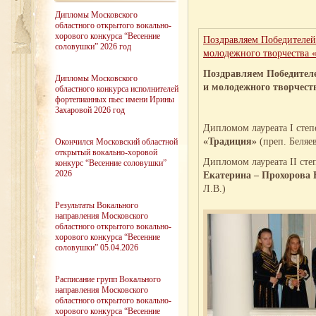
Дипломы Московского
областного открытого вокально-
хорового конкурса “Весенние
Поздравляем Победителей
соловушки” 2026 год
молодежного творчества «
Поздравляем Победителе
Дипломы Московского
и молодежного творчес
областного конкурса исполнителей
фортепианных пьес имени Ирины
Захаровой 2026 год
Дипломом лауреата I сте
«Традиция»
(преп. Беляе
Окончился Московский областной
открытый вокально-хоровой
Дипломом лауреата II сте
конкурс “Весенние соловушки”
2026
Екатерина – Прохорова
Л.В.)
Результаты Вокального
направления Московского
областного открытого вокально-
хорового конкурса “Весенние
соловушки” 05.04.2026
Расписание групп Вокального
направления Московского
областного открытого вокально-
хорового конкурса “Весенние