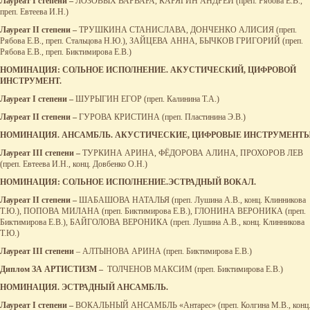
Лауреат
I
степени –
ЛОЗОВЫХ ВАРВАРА, КАРЯГИН АНДРЕЙ (преп. Рябова Е.В.,
преп. Евтеева И.Н.)
Лауреат
II
степени –
ТРУШКИНА СТАНИСЛАВА, ДОНЧЕНКО АЛИСИЯ (преп.
Рябова Е.В., преп. Стальцова Н.Ю.), ЗАЙЦЕВА АННА, БЫЧКОВ ГРИГОРИЙ (преп.
Рябова Е.В., преп. Биктимирова Е.В.)
НОМИНАЦИЯ: СОЛЬНОЕ ИСПОЛНЕНИЕ. АКУСТИЧЕСКИЙ, ЦИФРОВОЙ
ИНСТРУМЕНТ.
Лауреат
I
степени –
ШУРЫГИН ЕГОР (преп. Калинина Т.А.)
Лауреат
II
степени –
ГУРОВА КРИСТИНА (преп. Пластинина Э.В.)
НОМИНАЦИЯ. АНСАМБЛЬ. АКУСТИЧЕСКИЕ, ЦИФРОВЫЕ ИНСТРУМЕНТЫ
Лауреат
III
степени –
ТУРКИНА АРИНА, ФЁДОРОВА АЛИНА, ПРОХОРОВ ЛЕВ
(преп. Евтеева И.Н., конц. Довбенко О.Н.)
НОМИНАЦИЯ: СОЛЬНОЕ ИСПОЛНЕНИЕ.ЭСТРАДНЫЙ ВОКАЛ.
Лауреат
II
степени –
ШАБАШОВА НАТАЛЬЯ (преп. Лушина А.В., конц. Клинникова
Т.Ю.), ПОПОВА МИЛАНА (преп. Биктимирова Е.В.), ГЛОНИНА ВЕРОНИКА (преп.
Биктимирова Е.В.), БАЙГОЛОВА ВЕРОНИКА (преп. Лушина А.В., конц. Клинникова
Т.Ю.)
Лауреат
III
степени
– АЛТЫНОВА АРИНА (преп. Биктимирова Е.В.)
Диплом ЗА АРТИСТИЗМ –
ТОЛЧЕНОВ МАКСИМ (преп. Биктимирова Е.В.)
НОМИНАЦИЯ. ЭСТРАДНЫЙ АНСАМБЛЬ.
Лауреат
I
степени –
ВОКАЛЬНЫЙ АНСАМБЛЬ «Антарес» (преп. Колгина М.В., конц