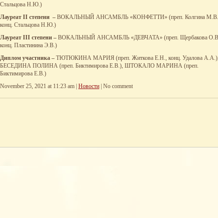
Стальцова Н.Ю.)
Лауреат
II
степени –
ВОКАЛЬНЫЙ АНСАМБЛЬ «КОНФЕТТИ» (преп. Колгина М.В.
конц. Стальцова Н.Ю.)
Лауреат
III
степени –
ВОКАЛЬНЫЙ АНСАМБЛЬ «ДЕВЧАТА» (преп. Щербакова О.В
конц. Пластинина Э.В.)
Диплом участника –
ТЮТЮКИНА МАРИЯ (преп. Житкова Е.Н., конц. Удалова А.А.)
БЕСЕДИНА ПОЛИНА (преп. Биктимирова Е.В.), ШТОКАЛО МАРИНА (преп.
Биктимирова Е.В.)
November 25, 2021 at 11:23 am |
Новости
| No comment