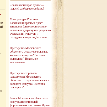
Сделай свой город лучше —
голосуй за благоустройство!
е
Минкультуры России и
Российский Красный Крест
ОВ
запускают благотворительную
ОЙ
акцию в поддержку пострадавших
учреждений культуры и
сотрудников отрасли Дагестана
Пресс-релиз Московского
областного открытого вокально-
п.
хорового конкурса “Весенние
соловушки” Вокальное
направление
Пресс-релиз хорового
направления Московского
областного открытого вокально-
хорового конкурса “Весенние
соловушки”
ИЯ
Анонс Московского областного
конкурса исполнителей
фортепианных пьес имени Ирины