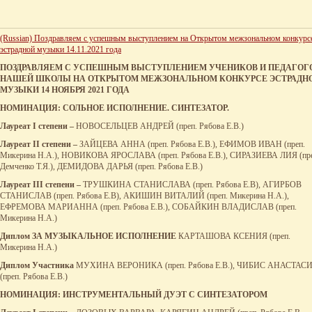
(Russian) Поздравляем с успешным выступлением на Открытом межзональном конкурс
эстрадной музыки 14.11.2021 года
ПОЗДРАВЛЯЕМ С УСПЕШНЫМ ВЫСТУПЛЕНИЕМ УЧЕНИКОВ И ПЕДАГОГ
НАШЕЙ ШКОЛЫ НА ОТКРЫТОМ МЕЖЗОНАЛЬНОМ КОНКУРСЕ ЭСТРАДН
МУЗЫКИ 14 НОЯБРЯ 2021 ГОДА
НОМИНАЦИЯ: СОЛЬНОЕ ИСПОЛНЕНИЕ. СИНТЕЗАТОР
.
Лауреат
I
степени –
НОВОСЕЛЬЦЕВ АНДРЕЙ (преп. Рябова Е.В.)
Лауреат
II
степени –
ЗАЙЦЕВА АННА (преп. Рябова Е.В.), ЕФИМОВ ИВАН (преп.
Микерина Н.А.), НОВИКОВА ЯРОСЛАВА (преп. Рябова Е.В.), СИРАЗИЕВА ЛИЯ (пре
Демченко Т.Я.), ДЕМИДОВА ДАРЬЯ (преп. Рябова Е.В.)
Лауреат
III
степени –
ТРУШКИНА СТАНИСЛАВА (преп. Рябова Е.В), АГИРБОВ
СТАНИСЛАВ (преп. Рябова Е.В), АКИШИН ВИТАЛИЙ (преп. Микерина Н.А.),
ЕФРЕМОВА МАРИАННА (преп. Рябова Е.В.), СОБАЙКИН ВЛАДИСЛАВ (преп.
Микерина Н.А.)
Диплом ЗА МУЗЫКАЛЬНОЕ ИСПОЛНЕНИЕ
КАРТАШОВА КСЕНИЯ (преп.
Микерина Н.А.)
Диплом Участника
МУХИНА ВЕРОНИКА (преп. Рябова Е.В.), ЧИБИС АНАСТАС
(преп. Рябова Е.В.)
НОМИНАЦИЯ: ИНСТРУМЕНТАЛЬНЫЙ ДУЭТ С СИНТЕЗАТОРОМ