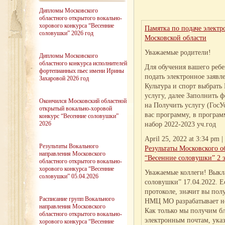
Дипломы Московского
областного открытого вокально-
хорового конкурса “Весенние
Памятка по подаче электр
соловушки” 2026 год
Московской области
Уважаемые родители!
Дипломы Московского
областного конкурса исполнителей
Для обучения вашего ребе
фортепианных пьес имени Ирины
подать электронное заявлен
Захаровой 2026 год
Культура и спорт выбрать
услугу, далее Заполнить 
Окончился Московский областной
на Получить услугу (Гос
открытый вокально-хоровой
вас программу, в програм
конкурс “Весенние соловушки”
2026
набор 2022-2023 уч.год
April 25, 2022 at 3:34 pm |
Результаты Вокального
Результаты Московского о
направления Московского
“Весенние соловушки” 2 
областного открытого вокально-
хорового конкурса “Весенние
Уважаемые коллеги! Выкл
соловушки” 05.04.2026
соловушки” 17.04.2022. Е
протоколе, значит вы пол
Расписание групп Вокального
НМЦ МО разрабатывает но
направления Московского
Как только мы получим б
областного открытого вокально-
электронным почтам, указ
хорового конкурса “Весенние