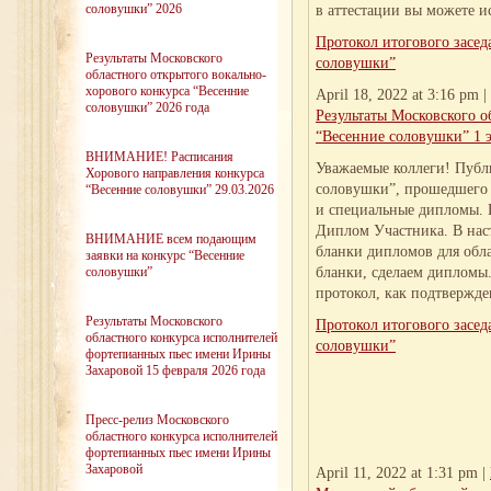
соловушки” 2026
в аттестации вы можете и
Протокол итогового засед
Результаты Московского
соловушки”
областного открытого вокально-
хорового конкурса “Весенние
April 18, 2022 at 3:16 pm |
соловушки” 2026 года
Результаты Московского о
“Весенние соловушки” 1 э
ВНИМАНИЕ! Расписания
Уважаемые коллеги! Публ
Хорового направления конкурса
соловушки”, прошедшего 
“Весенние соловушки” 29.03.2026
и специальные дипломы. Е
Диплом Участника. В нас
ВНИМАНИЕ всем подающим
бланки дипломов для обл
заявки на конкурс “Весенние
соловушки”
бланки, сделаем дипломы
протокол, как подтвержде
Результаты Московского
Протокол итогового засед
областного конкурса исполнителей
соловушки”
фортепианных пьес имени Ирины
Захаровой 15 февраля 2026 года
Пресс-релиз Московского
областного конкурса исполнителей
фортепианных пьес имени Ирины
Захаровой
April 11, 2022 at 1:31 pm |