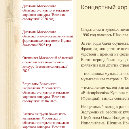
Концертный хор
Дипломы Московского
областного открытого вокально-
хорового конкурса “Весенние
соловушки” 2026 год
Создателем и художественн
Дипломы Московского
1996 год являлась
Шачнева
областного конкурса исполнителей
фортепианных пьес имени Ирины
За эти годы были осуществ
Захаровой 2026 год
Франции, концертные поез
удостоен I премии на фест
Окончился Московский областной
В этот период были осуще
открытый вокально-хоровой
коллективами других стран
конкурс “Весенние соловушки”
2026
– постановка музыкального
музыкальным театром г. То
Результаты Вокального
– исполнение частей канта
направления Московского
областного открытого вокально-
«Etsicutphoenix» Куанона 
хорового конкурса “Весенние
(Франция), запись совмест
соловушки” 05.04.2026
Неоценимый вклад в развит
Заслуженный работник кул
Расписание групп Вокального
Щербакова Ольга Владимир
направления Московского
областного открытого вокально-
Ипполитовна, Шунина Ири
хорового конкурса “Весенние