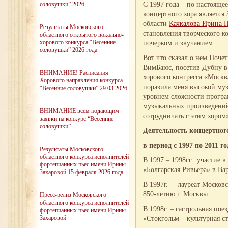
С 1997 года – по настояще
соловушки” 2026
концертного хора является
области
Качкалова Ирина 
Результаты Московского
становления творческого к
областного открытого вокально-
хорового конкурса “Весенние
почерком и звучанием.
соловушки” 2026 года
Вот что сказал о нем Поч
ВимБаюс, посетив Дубну в
ВНИМАНИЕ! Расписания
хорового конгресса «Москв
Хорового направления конкурса
поразила меня высокой му
“Весенние соловушки” 29.03.2026
уровнем сложности програм
музыкальных произведений
ВНИМАНИЕ всем подающим
сотрудничать с этим хором
заявки на конкурс “Весенние
соловушки”
Деятельность концертно
в период с 1997 по 2011 го
Результаты Московского
областного конкурса исполнителей
В 1997 – 1998гг. участие 
фортепианных пьес имени Ирины
«Болгарская Ривьера» в Вар
Захаровой 15 февраля 2026 года
В 1997г. – лауреат Москов
850-летию г. Москвы.
Пресс-релиз Московского
областного конкурса исполнителей
В 1998г. – гастрольная по
фортепианных пьес имени Ирины
Захаровой
«Стокгольм – культурная с