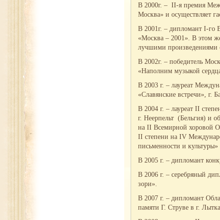
В 2000г. – II-я премия Ме
Москва» и осуществляет га
В 2001г. – дипломант I-го
«Москва – 2001». В этом ж
лучшими произведениями с
В 2002г. – победитель Мос
«Наполним музыкой сердц
В 2003 г. – лауреат Между
«Славянские встречи», г. 
В 2004 г. – лауреат II сте
г. Неерпельт (Бельгия) и 
на II Всемирной хоровой О
II степени на IV Междуна
письменности и культуры» 
В 2005 г. – дипломант кон
В 2006 г. – серебряный д
зори».
В 2007 г. – дипломант Обл
памяти Г. Струве в г. Лытк