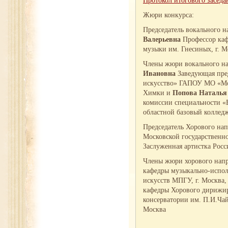
Протокол итогового засед
Жюри конкурса:
Председатель вокального 
Валерьевна
Профессор каф
музыки им. Гнесиных, г. М
Члены жюри вокального н
Ивановна
Заведующая пре
искусство» ГАПОУ МО «Мос
Химки и
Попова Наталья
комиссии специальности 
областной базовый колледж
Председатель Хорового на
Московской государственн
Заслуженная артистка Росс
Члены жюри хорового нап
кафедры музыкально-испол
искусств МПГУ, г. Москва
кафедры Хорового дирижир
консерватории им. П.И.Чай
Москва