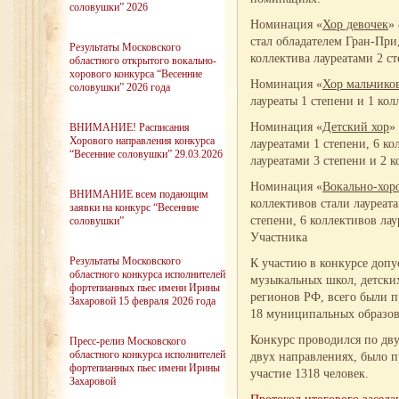
соловушки” 2026
Номинация «
Хор девочек
»
стал обладателем Гран-При,
Результаты Московского
коллектива лауреатами 2 с
областного открытого вокально-
хорового конкурса “Весенние
Номинация «
Хор мальчико
соловушки” 2026 года
лауреаты 1 степени и 1 кол
Номинация «
Детский хор
»
ВНИМАНИЕ! Расписания
Хорового направления конкурса
лауреатами 1 степени, 6 ко
“Весенние соловушки” 29.03.2026
лауреатами 3 степени и 2 
Номинация «
Вокально-хор
ВНИМАНИЕ всем подающим
коллективов стали лауреат
заявки на конкурс “Весенние
степени, 6 коллективов ла
соловушки”
Участника
Результаты Московского
К участию в конкурсе допу
областного конкурса исполнителей
музыкальных школ, детски
фортепианных пьес имени Ирины
регионов РФ, всего были п
Захаровой 15 февраля 2026 года
18 муниципальных образов
Конкурс проводился по дву
Пресс-релиз Московского
областного конкурса исполнителей
двух направлениях, было п
фортепианных пьес имени Ирины
участие 1318 человек.
Захаровой