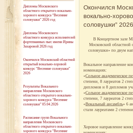
Окончился Моск
Дипломы Московского
областного открытого вокально-
вокально-хорово
хорового конкурса “Весенние
соловушки” 2026 год
соловушки” 202
Дипломы Московского
областного конкурса исполнителей
В Концертном зале М
фортепианных пьес имени Ирины
Московский областной 
Захаровой 2026 год
соловушки» по двум напр
Окончился Московский областной
открытый вокально-хоровой
Вокальное направление конк
конкурс “Весенние соловушки”
номинациях:
2026
«
Сольное академическое п
степени, 8 лауреатов 2 сте
Результаты Вокального
дипломов и 8 дипломов уч
направления Московского
«
Сольное академическое п
областного открытого вокально-
степени, 7 лауреатов 2 сте
хорового конкурса “Весенние
«
Вокальный ансамбль
» 6 а
соловушки” 05.04.2026
стали лауреатами 2 степени
Расписание групп Вокального
направления Московского
областного открытого вокально-
Хоровое направление конку
хорового конкурса “Весенние
номинациях: